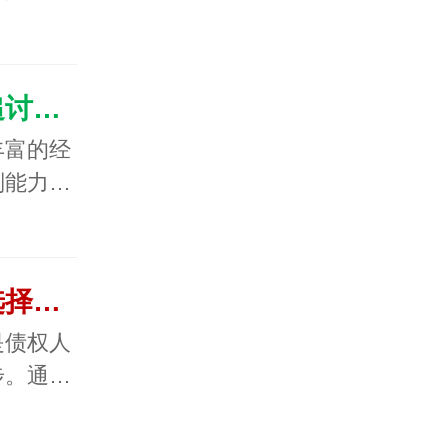
专业的讨债公司比个人追讨有什么优势？
丰富的经
判能力…
分享专业要账公司如何选择合法？
是债权人
步。通…