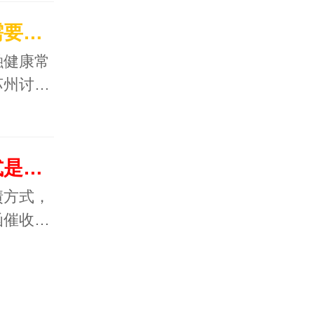
揭秘要账公司帮忙讨债需要注意什么细节呢？
融健康常
苏州讨…
分享比较好用的讨债方式是什么呢？
债方式，
函催收…