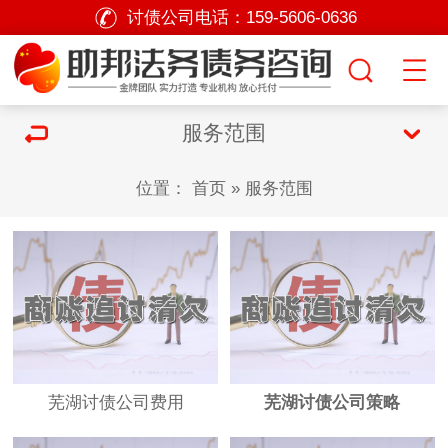
讨债公司电话：
159-5606-0636
服务范围
位置：
首页
»
服务范围
芜湖讨债公司费用
芜湖讨债公司策略