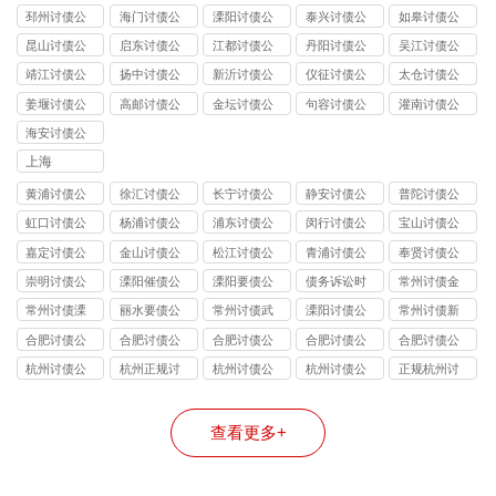
司
司
公司
司
司
邳州讨债公
海门讨债公
溧阳讨债公
泰兴讨债公
如皋讨债公
司
司
司
司
司
昆山讨债公
启东讨债公
江都讨债公
丹阳讨债公
吴江讨债公
司
司
司
司
司
靖江讨债公
扬中讨债公
新沂讨债公
仪征讨债公
太仓讨债公
司
司
司
司
司
姜堰讨债公
高邮讨债公
金坛讨债公
句容讨债公
灌南讨债公
司
司
司
司
司
海安讨债公
司
上海
黄浦讨债公
徐汇讨债公
长宁讨债公
静安讨债公
普陀讨债公
司
司
司
司
司
虹口讨债公
杨浦讨债公
浦东讨债公
闵行讨债公
宝山讨债公
司
司
司
司
司
嘉定讨债公
金山讨债公
松江讨债公
青浦讨债公
奉贤讨债公
司
司
司
司
司
崇明讨债公
溧阳催债公
溧阳要债公
债务诉讼时
常州讨债金
司
司
司
效
坛公司
常州讨债溧
丽水要债公
常州讨债武
溧阳讨债公
常州讨债新
阳公司
司
进公司
司
北公司
合肥讨债公
合肥讨债公
合肥讨债公
合肥讨债公
合肥讨债公
司第三方调
司催款手段
司还款方案
司有效沟通
司法律手段
杭州讨债公
杭州正规讨
杭州讨债公
杭州讨债公
正规杭州讨
解
司催收策略
债公司
司催收人员
司电话催收
债公司
专业素养
查看更多+