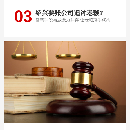
03
绍兴要账公司追讨老赖?
智慧手段与威慑力并存 让老赖束手就擒