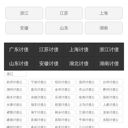
浙江
江苏
上海
安徽
山东
湖南
广东讨债
江苏讨债
上海讨债
浙江讨债
山东讨债
安徽讨债
湖北讨债
湖南讨债
浙江
杭州讨债公
宁波讨债公
绍兴讨债公
温州讨债公
台州讨债公
司
司
司
司
司
湖州讨债公
嘉兴讨债公
金华讨债公
舟山讨债公
衢州讨债公
司
司
司
司
司
丽水讨债公
余姚讨债公
乐清讨债公
临海讨债公
温岭讨债公
司
司
司
司
司
永康讨债公
瑞安讨债公
慈溪讨债公
义乌讨债公
上虞讨债公
司
司
司
司
司
诸暨讨债公
海宁讨债公
桐乡讨债公
兰溪讨债公
龙泉讨债公
司
司
司
司
司
建德讨债公
富德讨债公
富阳讨债公
平湖讨债公
东阳讨债公
司
司
司
司
司
嵊州讨债公
奉化讨债公
临安讨债公
江山讨债公