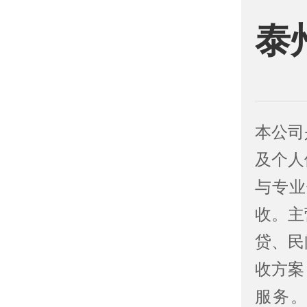
泰
本公司
及个人
与专业
收。主
贷、民
收方案
服务。