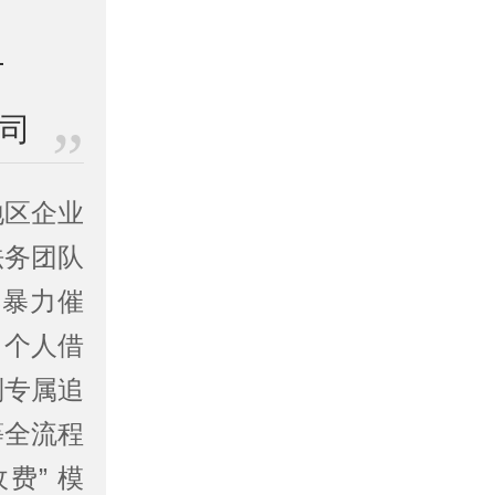
公司
地区企业
法务团队
弃暴力催
，个人借
制专属追
等全流程
费” 模