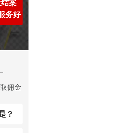
天结案
服务好
收取佣金
是？