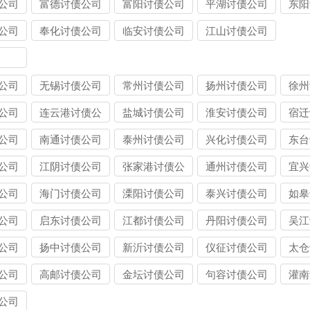
公司
富德讨债公司
富阳讨债公司
平湖讨债公司
东阳
公司
奉化讨债公司
临安讨债公司
江山讨债公司
公司
无锡讨债公司
常州讨债公司
扬州讨债公司
徐州
公司
连云港讨债公
盐城讨债公司
淮安讨债公司
宿迁
司
公司
南通讨债公司
泰州讨债公司
兴化讨债公司
东台
公司
江阴讨债公司
张家港讨债公
通州讨债公司
宜兴
司
公司
海门讨债公司
溧阳讨债公司
泰兴讨债公司
如皋
公司
启东讨债公司
江都讨债公司
丹阳讨债公司
吴江
公司
扬中讨债公司
新沂讨债公司
仪征讨债公司
太仓
公司
高邮讨债公司
金坛讨债公司
句容讨债公司
灌南
公司