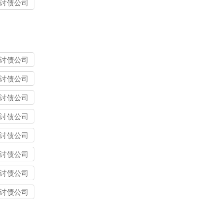
讨债公司
讨债公司
讨债公司
讨债公司
讨债公司
讨债公司
讨债公司
讨债公司
讨债公司