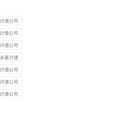
讨债公司
讨债公司
讨债公司
永嘉讨债
讨债公司
讨债公司
讨债公司